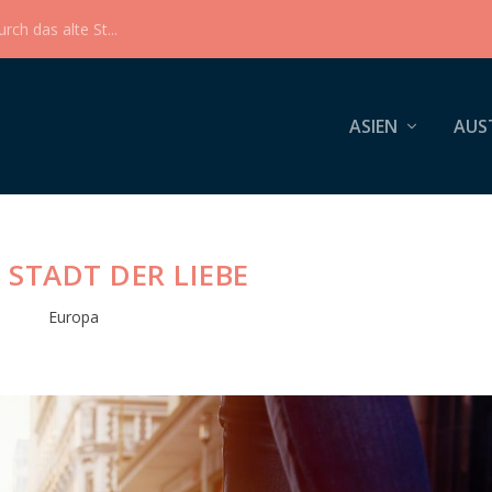
ch das alte St...
ASIEN
AUS
– STADT DER LIEBE
Europa