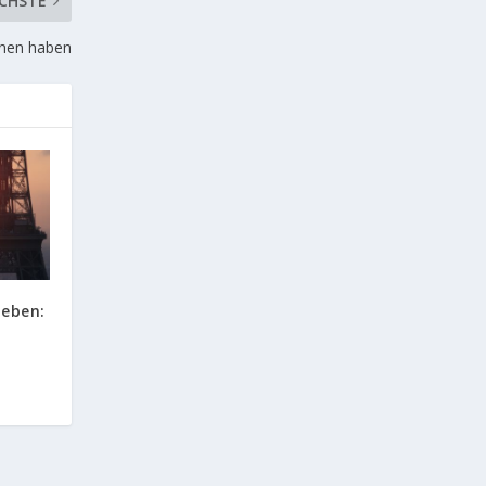
CHSTE
hen haben
leben: