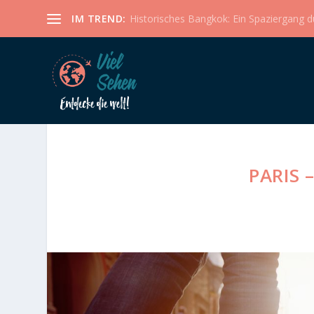
IM TREND:
Historisches Bangkok: Ein Spaziergang dur
PARIS 