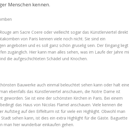
niger Menschen kennen.
komben
Rouge am Sacre Coere oder vielleicht sogar das Künstlerviertel direkt
takomben von Paris kennen viele noch nicht. Sie sind ein
n angeboten und es soll ganz schön gruselig sein. Der Eingang liegt
en zugänglich. Hier kann man alles sehen, was im Laufe der Jahre mi
sind die aufgeschichteten Schädel und Knochen.
 schönsten Bauwerke auch einmal beleuchtet sehen kann oder halt ein
 man ebenfalls das Künstlerviertel anschauen, die Notre Dame ist
geworden. Sie ist eine der schönsten Kirchen in Paris. Bei einem
nbedingt das Haus von Nicolas Flamel anschauen. Viele kennen die
Aufstieg auf den Eiffelturm ist für viele ein Highlight. Obwohl man
adt sehen kann, ist dies ein extra Highlight für die Gäste. Baguette
nn man hier wunderbar einkaufen gehen.