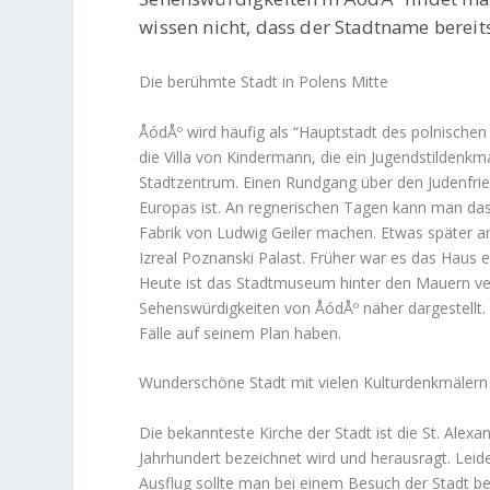
wissen nicht, dass der Stadtname bereit
Die berühmte Stadt in Polens Mitte
ÅódÅº wird häufig als “Hauptstadt des polnischen
die Villa von Kindermann, die ein Jugendstildenkm
Stadtzentrum. Einen Rundgang über den Judenfrie
Europas ist. An regnerischen Tagen kann man da
Fabrik von Ludwig Geiler machen. Etwas später a
Izreal Poznanski Palast. Früher war es das Haus 
Heute ist das Stadtmuseum hinter den Mauern verb
Sehenswürdigkeiten von ÅódÅº näher dargestellt. W
Fälle auf seinem Plan haben.
Wunderschöne Stadt mit vielen Kulturdenkmälern
Die bekannteste Kirche der Stadt ist die St. Alex
Jahrhundert bezeichnet wird und herausragt. Leid
Ausflug sollte man bei einem Besuch der Stadt b