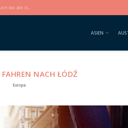
ch das alte St...
ASIEN
AUS
R FAHREN NACH ŁÓDŹ
Europa