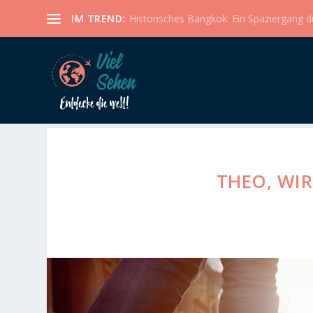
IM TREND:
Historisches Bangkok: Ein Spaziergang dur
THEO, WI