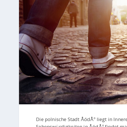
Die polnische Stadt ÅódÅº liegt in Inner
Sehenswürdigkeiten in ÅódÅº findet ma