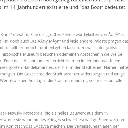
s im 14. Jahrhundert existierte und “das Boot” bedeutet.
 Kinos” erwähnt. Eine der größten Sehenswürdigkeiten von ÅódÅº ist
al ist, doch auch „KsiÄÅ¼y MÅyn“ und viele andere Paläste prägen da
dhof sollte man sich nicht entgehen lassen, zumal es der größte
s historische Museum besuchen oder einen Abstecher in die Weiße
m Ende des 19. Jahrhunderts errichtete man in der Innenstadt den
eines großen Handelsmannes, der hier in der Stadt einen Namen hatte
orgen. Die Geschichte der Stadt wird hier widerspiegelt und einige
er also einen Ausflug in die Stadt unternimmt, sollte dies auf alle
ander-Newski-Kathedrale, die als helles Bauwerk aus dem 19.
er wurde sie während des Krieges schwer beschädigt. Einen weiteren
eim Königsschloss LÄczyca machen. Die Verteidigunganlagen der