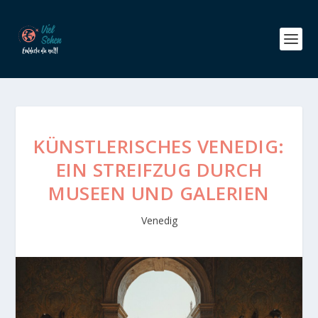
KÜNSTLERISCHES VENEDIG:
EIN STREIFZUG DURCH
MUSEEN UND GALERIEN
Venedig