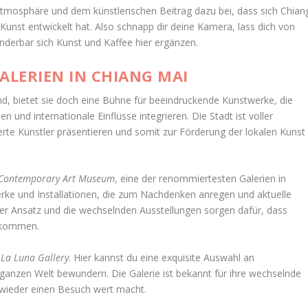
n Atmosphäre und dem künstlerischen Beitrag dazu bei, dass sich Chian
unst entwickelt hat. Also schnapp dir deine Kamera, lass dich von
nderbar sich Kunst und Kaffee hier ergänzen.
LERIEN IN CHIANG MAI
end, bietet sie doch eine Bühne für beeindruckende Kunstwerke, die
hen und internationale Einflüsse integrieren. Die Stadt ist voller
erte Künstler präsentieren und somit zur Förderung der lokalen Kunst
Contemporary Art Museum
, eine der renommiertesten Galerien in
rke und Installationen, die zum Nachdenken anregen und aktuelle
iver Ansatz und die wechselnden Ausstellungen sorgen dafür, dass
t kommen.
e
La Luna Gallery
. Hier kannst du eine exquisite Auswahl an
ganzen Welt bewundern. Die Galerie ist bekannt für ihre wechselnde
 wieder einen Besuch wert macht.