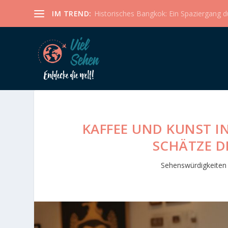
IM TREND:
Historisches Bangkok: Ein Spaziergang dur
KAFFEE UND KUNST IN
SCHÄTZE D
Sehenswürdigkeiten 