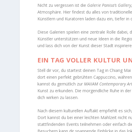
Nicht zu vergessen ist die
Galerie Panisa’s Gallery
Atmosphäre. Hier findest du alles von tradition
Künstlern und Kuratoren laden dazu ein, tiefer in
Diese Galerien spielen eine zentrale Rolle dabei, 
Künstler unterstützen und neue Ideen in die Regi
und lass dich von der Kunst dieser Stadt inspiriere
EIN TAG VOLLER KULTUR U
Stell dir vor, du startest deinen Tag in Chiang 
dort einen perfekt gebrühten Cappuccino, währen
kannst du gemütlich zur
MAIIAM Contemporary A
Kunst zu erkunden. Die morgendliche Ruhe in der G
dich wirken zu lassen.
Nach diesem kulturellen Auftakt empfiehlt es sic
Dort kannst du bei einer leichten Mahlzeit nicht 
stattfindenden Events teilnehmen oder einfach d
Besuchern kann dir spannende Einblicke in das lo