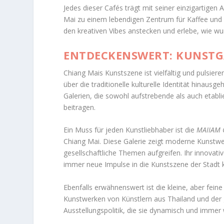
Jedes dieser Cafés trägt mit seiner einzigartige
Mai zu einem lebendigen Zentrum für Kaffee und K
den kreativen Vibes anstecken und erlebe, wie wu
ENTDECKENSWERT: KUNSTGA
Chiang Mais Kunstszene ist vielfältig und pulsier
über die traditionelle kulturelle Identität hinausge
Galerien, die sowohl aufstrebende als auch etabli
beitragen.
Ein Muss für jeden Kunstliebhaber ist die
MAIIAM 
Chiang Mai. Diese Galerie zeigt moderne Kunstwe
gesellschaftliche Themen aufgreifen. Ihr innovat
immer neue Impulse in die Kunstszene der Stad
Ebenfalls erwähnenswert ist die kleine, aber fein
Kunstwerken von Künstlern aus Thailand und der 
Ausstellungspolitik, die sie dynamisch und immer