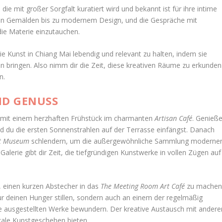
, die mit großer Sorgfalt kuratiert wird und bekannt ist für ihre intime
ellen Gemälden bis zu modernem Design, und die Gespräche mit
 die Materie einzutauchen.
die Kunst in Chiang Mai lebendig und relevant zu halten, indem sie
on bringen. Also nimm dir die Zeit, diese kreativen Räume zu erkunden
n.
ND GENUSS
Mai mit einem herzhaften Frühstück im charmanten
Artisan Café
. Genieß
d du die ersten Sonnenstrahlen auf der Terrasse einfängst. Danach
rt Museum
schlendern, um die außergewöhnliche Sammlung moderne
alerie gibt dir Zeit, die tiefgründigen Kunstwerke in vollen Zügen auf
h, einen kurzen Abstecher in das
The Meeting Room Art Café
zu machen
nur deinen Hunger stillen, sondern auch an einem der regelmäßig
ie ausgestellten Werke bewundern. Der kreative Austausch mit andere
kale Kunstgeschehen bieten.