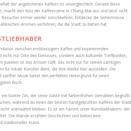
ielfalt der angebotenen Kaffees ist unvergleichlich. Gerade diese
, macht den Reiz der Kaffeeszene in Chiang Mai aus und lässt nicht
ge Besucher immer wieder zurückkehren. Entdecke die Geheimnisse
ahlreichen Aromen verführen, die die Stadt zu bieten hat.
STLIEBHABER
mbiose zwischen erstklassigem Kaffee und inspirierenden
d nicht nur Orte des Genusses, sondern auch kulturelle Treffpunkte,
en Juwelen ist das
Artisan Café
, das nicht nur für seinen samtigen
 für lokale Künstler dient, die ihre Werke hier ausstellen. Die
anfter Musik bietet den perfekten Hintergrund für einen
 guten Buch.
, ein bunter Ort, der seine Gäste mit farbenfrohen Gemälden begrüßt.
ntauchen, während du einen der besten handgebrühten Kaffees der Stad
nicht unerwähnt bleiben. Es ist ein Favorit unter Kunstliebhabern, der
tet. Die Wände erzählen Geschichten und bieten eine
traditioneller Kunst.