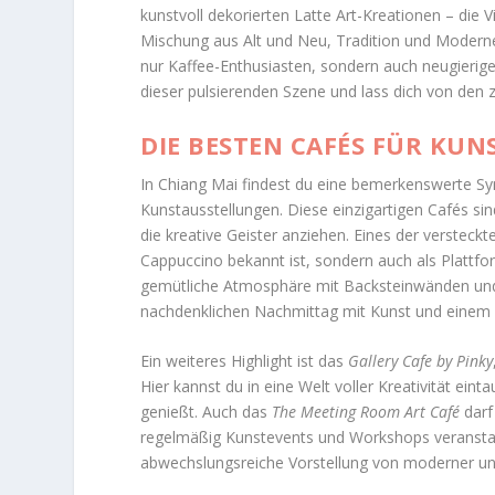
kunstvoll dekorierten Latte Art-Kreationen – die V
Mischung aus Alt und Neu, Tradition und Moderne
nur Kaffee-Enthusiasten, sondern auch neugieri
dieser pulsierenden Szene und lass dich von den z
DIE BESTEN CAFÉS FÜR KUN
In Chiang Mai findest du eine bemerkenswerte Sy
Kunstausstellungen. Diese einzigartigen Cafés sin
die kreative Geister anziehen. Eines der versteckt
Cappuccino bekannt ist, sondern auch als Plattform
gemütliche Atmosphäre mit Backsteinwänden und s
nachdenklichen Nachmittag mit Kunst und einem
Ein weiteres Highlight ist das
Gallery Cafe by Pinky
Hier kannst du in eine Welt voller Kreativität ei
genießt. Auch das
The Meeting Room Art Café
darf 
regelmäßig Kunstevents und Workshops veranstal
abwechslungsreiche Vorstellung von moderner und 