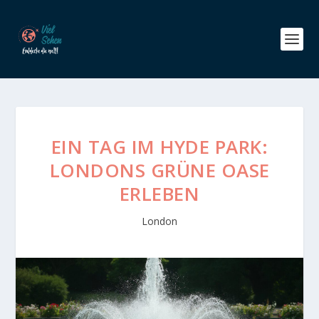
EIN TAG IM HYDE PARK:
LONDONS GRÜNE OASE
ERLEBEN
London