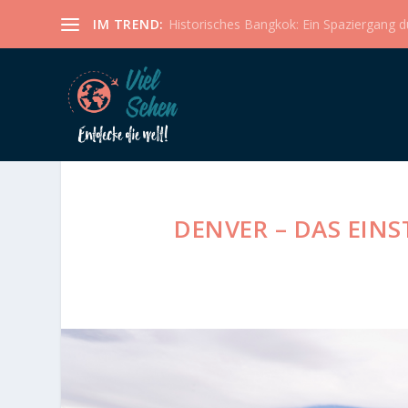
IM TREND:
Historisches Bangkok: Ein Spaziergang dur
DENVER – DAS EINS