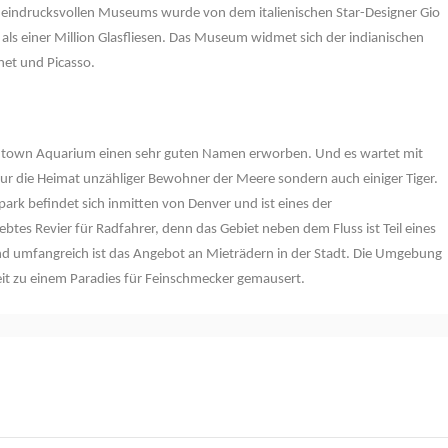
s eindrucksvollen Museums wurde von dem italienischen Star-Designer Gio
ls einer Million Glasfliesen. Das Museum widmet sich der indianischen
net und Picasso.
owntown Aquarium einen sehr guten Namen erworben. Und es wartet mit
nur die Heimat unzähliger Bewohner der Meere sondern auch einiger Tiger.
park befindet sich inmitten von Denver und ist eines der
ebtes Revier für Radfahrer, denn das Gebiet neben dem Fluss ist Teil eines
nd umfangreich ist das Angebot an Mieträdern in der Stadt. Die Umgebung
Zeit zu einem Paradies für Feinschmecker gemausert.