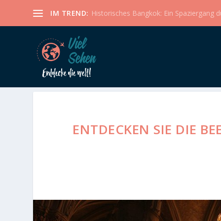
IM TREND:
Historisches Bangkok: Ein Spaziergang dur
ENTDECKEN SIE DIE B