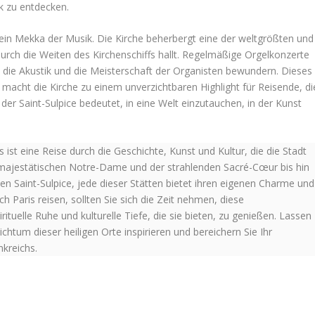
k zu entdecken.
 ein Mekka der Musik. Die Kirche beherbergt eine der weltgrößten und
rch die Weiten des Kirchenschiffs hallt. Regelmäßige Orgelkonzerte
 die Akustik und die Meisterschaft der Organisten bewundern. Dieses
acht die Kirche zu einem unverzichtbaren Highlight für Reisende, di
der Saint-Sulpice bedeutet, in eine Welt einzutauchen, in der Kunst
st eine Reise durch die Geschichte, Kunst und Kultur, die die Stadt
 majestätischen Notre-Dame und der strahlenden Sacré-Cœur bis hin
en Saint-Sulpice, jede dieser Stätten bietet ihren eigenen Charme und
h Paris reisen, sollten Sie sich die Zeit nehmen, diese
ituelle Ruhe und kulturelle Tiefe, die sie bieten, zu genießen. Lassen
chtum dieser heiligen Orte inspirieren und bereichern Sie Ihr
nkreichs.