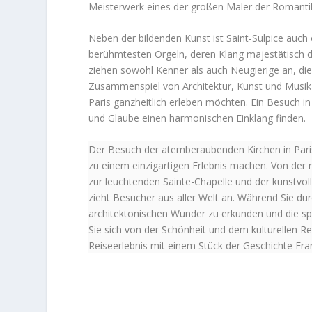
Meisterwerk eines der großen Maler der Romanti
Neben der bildenden Kunst ist Saint-Sulpice auch
berühmtesten Orgeln, deren Klang majestätisch du
ziehen sowohl Kenner als auch Neugierige an, die
Zusammenspiel von Architektur, Kunst und Musik m
Paris ganzheitlich erleben möchten. Ein Besuch in 
und Glaube einen harmonischen Einklang finden.
Der Besuch der atemberaubenden Kirchen in Paris i
zu einem einzigartigen Erlebnis machen. Von der
zur leuchtenden Sainte-Chapelle und der kunstvoll
zieht Besucher aus aller Welt an. Während Sie durc
architektonischen Wunder zu erkunden und die spir
Sie sich von der Schönheit und dem kulturellen Rei
Reiseerlebnis mit einem Stück der Geschichte Fra