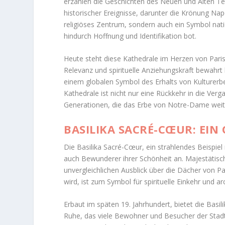
erzählen die Geschichten des Neuen und Alten Te
historischer Ereignisse, darunter die Krönung N
religiöses Zentrum, sondern auch ein Symbol natio
hindurch Hoffnung und Identifikation bot.
Heute steht diese Kathedrale im Herzen von Paris
Relevanz und spirituelle Anziehungskraft bewahr
einem globalen Symbol des Erhalts von Kulturerbe
Kathedrale ist nicht nur eine Rückkehr in die Verg
Generationen, die das Erbe von Notre-Dame weit
BASILIKA SACRÉ-CŒUR: EI
Die Basilika Sacré-Cœur, ein strahlendes Beispiel 
auch Bewunderer ihrer Schönheit an. Majestätisc
unvergleichlichen Ausblick über die Dächer von Pa
wird, ist zum Symbol für spirituelle Einkehr und 
Erbaut im späten 19. Jahrhundert, bietet die Basili
Ruhe, das viele Bewohner und Besucher der Stadt 