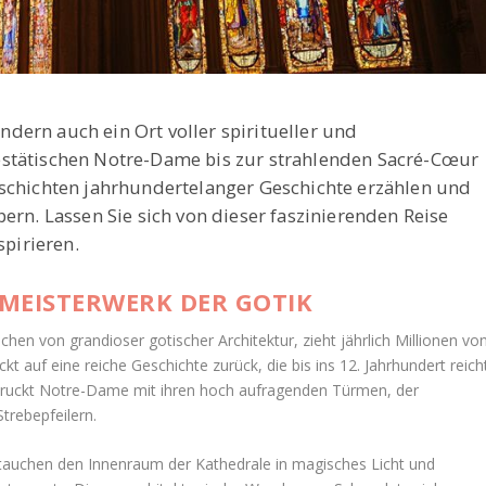
sondern auch ein Ort voller spiritueller und
estätischen Notre-Dame bis zur strahlenden Sacré-Cœur
eschichten jahrhundertelanger Geschichte erzählen und
ern. Lassen Sie sich von dieser faszinierenden Reise
spirieren.
 MEISTERWERK DER GOTIK
en von grandioser gotischer Architektur, zieht jährlich Millionen vo
t auf eine reiche Geschichte zurück, die bis ins 12. Jahrhundert reicht
ndruckt Notre-Dame mit ihren hoch aufragenden Türmen, der
trebepfeilern.
tauchen den Innenraum der Kathedrale in magisches Licht und