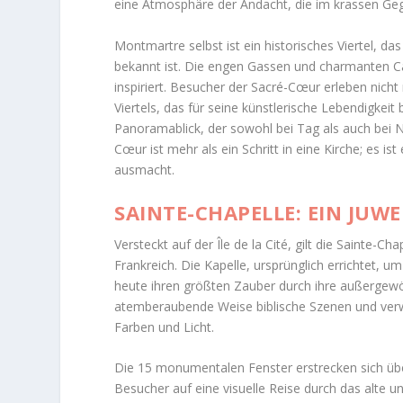
eine Atmosphäre der Andacht, die im krassen Ge
Montmartre selbst ist ein historisches Viertel, d
bekannt ist. Die engen Gassen und charmanten C
inspiriert. Besucher der Sacré-Cœur erleben nicht 
Viertels, das für seine künstlerische Lebendigke
Panoramablick, der sowohl bei Tag als auch bei Na
Cœur ist mehr als ein Schritt in eine Kirche; es is
ausmacht.
SAINTE-CHAPELLE: EIN JUWE
Versteckt auf der Île de la Cité, gilt die Sainte-
Frankreich. Die Kapelle, ursprünglich errichtet, u
heute ihren größten Zauber durch ihre außergewö
atemberaubende Weise biblische Szenen und verwa
Farben und Licht.
Die 15 monumentalen Fenster erstrecken sich üb
Besucher auf eine visuelle Reise durch das alte