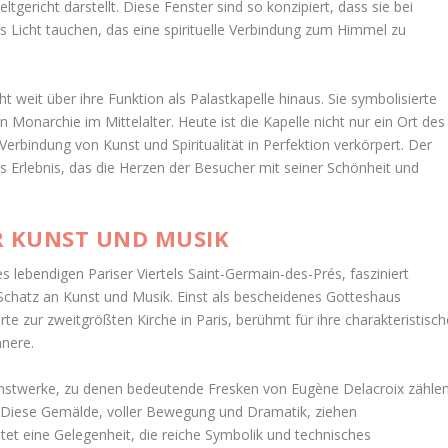
tgericht darstellt. Diese Fenster sind so konzipiert, dass sie bei
es Licht tauchen, das eine spirituelle Verbindung zum Himmel zu
t weit über ihre Funktion als Palastkapelle hinaus. Sie symbolisierte
 Monarchie im Mittelalter. Heute ist die Kapelle nicht nur ein Ort des
erbindung von Kunst und Spiritualität in Perfektion verkörpert. Der
es Erlebnis, das die Herzen der Besucher mit seiner Schönheit und
ER KUNST UND MUSIK
s lebendigen Pariser Viertels Saint-Germain-des-Prés, fasziniert
 Schatz an Kunst und Musik. Einst als bescheidenes Gotteshaus
te zur zweitgrößten Kirche in Paris, berühmt für ihre charakteristisch
nnere.
Kunstwerke, zu denen bedeutende Fresken von Eugène Delacroix zählen
. Diese Gemälde, voller Bewegung und Dramatik, ziehen
etet eine Gelegenheit, die reiche Symbolik und technisches