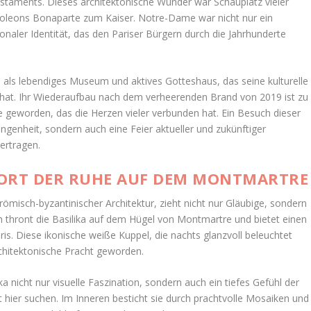
staments. Dieses architektonische Wunder war Schauplatz vieler
apoleons Bonaparte zum Kaiser. Notre-Dame war nicht nur ein
naler Identität, das den Pariser Bürgern durch die Jahrhunderte
 als lebendiges Museum und aktives Gotteshaus, das seine kulturelle
t hat. Ihr Wiederaufbau nach dem verheerenden Brand von 2019 ist zu
 geworden, das die Herzen vieler verbunden hat. Ein Besuch dieser
angenheit, sondern auch eine Feier aktueller und zukünftiger
ertragen.
N ORT DER RUHE AUF DEM MONTMARTRE
römisch-byzantinischer Architektur, zieht nicht nur Gläubige, sondern
h thront die Basilika auf dem Hügel von Montmartre und bietet einen
ris. Diese ikonische weiße Kuppel, die nachts glanzvoll beleuchtet
architektonische Pracht geworden.
ka nicht nur visuelle Faszination, sondern auch ein tiefes Gefühl der
hier suchen. Im Inneren besticht sie durch prachtvolle Mosaiken und