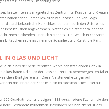
gensatz zur lebhaften Umgebung steht.
as seit Jahrzehnten als magnetisches Zentrum für Künstler und Kreative
afés haben schon Persönlichkeiten wie Picasso und Van Gogh
nur die architektonische Herrlichkeit, sondern auch den Geist eines
it berühmt ist. Oben angekommen, bietet sich ein atemberaubender
cht einen bleibenden Eindruck hinterlässt. Ein Besuch in der Sacré-
t ein Eintauchen in die inspirierende Schönheit und Kunst, die Paris
L IN GLAS UND LICHT
Chapelle als eines der bedeutendsten Werke der strahlenden Gotik in
m die kostbaren Reliquien der Passion Christi zu beherbergen, entfaltet
hnlichen Buntglasfenster. Diese Meisterwerke zeigen auf
ndeln das Innere der Kapelle in ein kaleidoskopisches Spiel aus
er 600 Quadratmeter und zeigen 1.113 verschiedene Szenen, die den
 und neue Testament mitnehmen. Besonders beeindruckend ist das